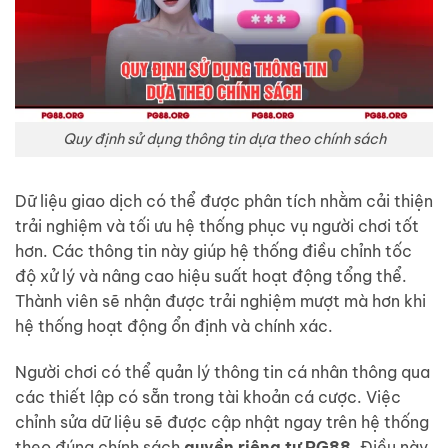
Quy định sử dụng thông tin dựa theo chính sách
Dữ liệu giao dịch có thể được phân tích nhằm cải thiện
trải nghiệm và tối ưu hệ thống phục vụ người chơi tốt
hơn. Các thông tin này giúp hệ thống điều chỉnh tốc
độ xử lý và nâng cao hiệu suất hoạt động tổng thể.
Thành viên sẽ nhận được trải nghiệm mượt mà hơn khi
hệ thống hoạt động ổn định và chính xác.
Người chơi có thể quản lý thông tin cá nhân thông qua
các thiết lập có sẵn trong tài khoản cá cược. Việc
chỉnh sửa dữ liệu sẽ được cập nhật ngay trên hệ thống
theo đúng chính sách
quyền riêng tư PG88
. Điều này