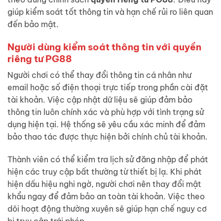
giúp kiểm soát tốt thông tin và hạn chế rủi ro liên quan
đến bảo mật.
Người dùng kiểm soát thông tin với quyền
riêng tư PG88
Người chơi có thể thay đổi thông tin cá nhân như
email hoặc số điện thoại trực tiếp trong phần cài đặt
tài khoản. Việc cập nhật dữ liệu sẽ giúp đảm bảo
thông tin luôn chính xác và phù hợp với tình trạng sử
dụng hiện tại. Hệ thống sẽ yêu cầu xác minh để đảm
bảo thao tác được thực hiện bởi chính chủ tài khoản.
Thành viên có thể kiểm tra lịch sử đăng nhập để phát
hiện các truy cập bất thường từ thiết bị lạ. Khi phát
hiện dấu hiệu nghi ngờ, người chơi nên thay đổi mật
khẩu ngay để đảm bảo an toàn tài khoản. Việc theo
dõi hoạt động thường xuyên sẽ giúp hạn chế nguy cơ
bị truy cập trái phép.