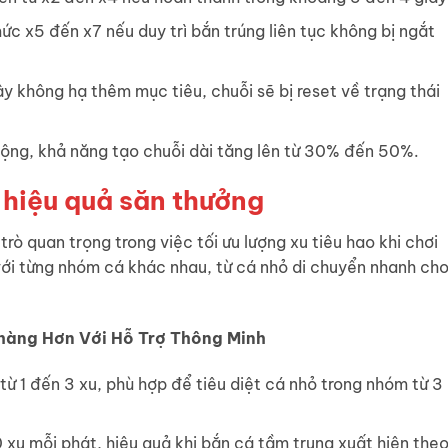
ức x5 đến x7 nếu duy trì bắn trúng liên tục không bị ngắt
iây không hạ thêm mục tiêu, chuỗi sẽ bị reset về trạng thái
 rộng, khả năng tạo chuỗi dài tăng lên từ 30% đến 50%.
 hiệu quả săn thưởng
trò quan trọng trong việc tối ưu lượng xu tiêu hao khi chơi
 với từng nhóm cá khác nhau, từ cá nhỏ di chuyển nhanh ch
hàng Hơn Với Hỗ Trợ Thông Minh
ừ 1 đến 3 xu, phù hợp để tiêu diệt cá nhỏ trong nhóm từ 3
 xu mỗi phát, hiệu quả khi bắn cá tầm trung xuất hiện the