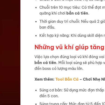
Chuỗi trên 10 mục tiêu: Có thể đạt m
quãng khi chơi
bắn cá tiên
.
Thời gian duy trì chuỗi: Nếu quá 2 g
ban đầu.
Kết hợp kỹ năng: Khi dùng skill diện
Những vũ khí giúp tăng
Việc lựa chọn đúng loại vũ khí đóng vai 
bắn cá tiên
. Mỗi loại súng sẽ phù hợp
đến boss có lượng máu lớn.
Xem thêm:
Tool Bắn Cá
– Chơi Nhẹ N
Súng cơ bản: Sử dụng mức đạn thấp t
đến 5 con.
Súng trung cấp: Mức đạn từ 5 đến 10