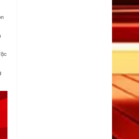
on
n
đặc
g