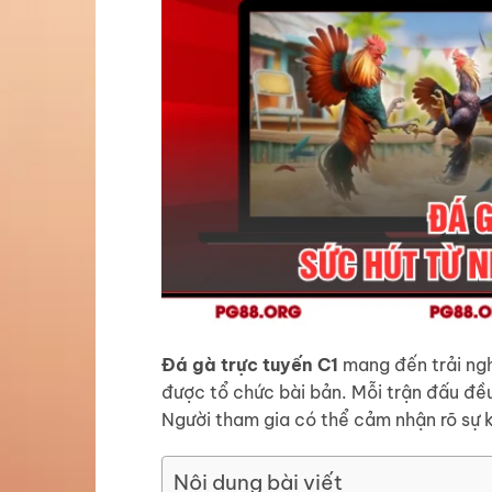
Đá gà trực tuyến C1
mang đến trải ngh
được tổ chức bài bản. Mỗi trận đấu đều
Người tham gia có thể cảm nhận rõ sự k
Nội dung bài viết