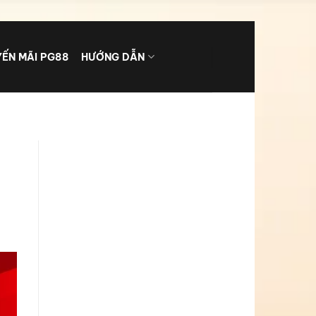
ẾN MÃI PG88
HƯỚNG DẪN