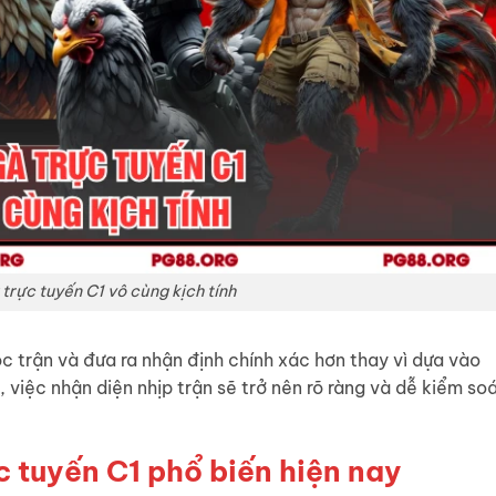
trực tuyến C1 vô cùng kịch tính
c trận và đưa ra nhận định chính xác hơn thay vì dựa vào
, việc nhận diện nhịp trận sẽ trở nên rõ ràng và dễ kiểm so
c tuyến C1 phổ biến hiện nay