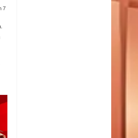
n 7
a.
g
i