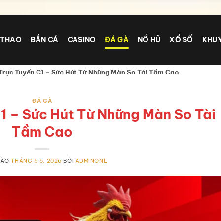
 THAO
BẮN CÁ
CASINO
ĐÁ GÀ
NỔ HŨ
XỔ SỐ
KHUY
Trực Tuyến C1 – Sức Hút Từ Những Màn So Tài Tầm Cao
ĐÁ GÀ
1 – Sức Hút Từ Những Màn So Tài
Tầm Cao
VÀO
THÁNG 5 5, 2026
BỞI
ADMINONL