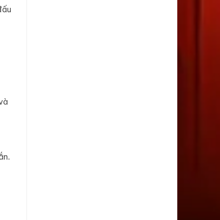
đấu
 và
ắn.